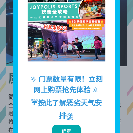
魔幻攀峰
🔆
门票数量有限！立刻
网上购票抢先体验
🔆
简介
☔按此了解恶劣天气安
全球首个互动攀岩墙，将传统攀岩与数字游戏
融合。结合了人体动作捕捉技术和投影效果，
排
⛈️
将实体攀岩墙变成了独特的攀岩体验。参与者
在攀爬时通过投影技术与墙上的虚拟元素互
确定