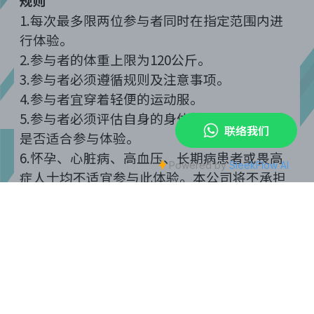
规则
1.
每次最多限两位参与者同时在指定范围内进
行体验。
2.
参与者
的
体重上限为
120
公斤。
3.
参与者必须遵循规则及注意事项。
4.
参与者宜穿着轻便的运动服。
5.
参与者必须评估自身的身体状况，自行判断
是否适合参与体验。
6.
怀孕、心脏病、高血压、长期病患者或畏高
症人士均不适宜参与此体验。本公司将不承担
任何责任及赔偿。
< 返回
JOYPOLIS SPORTS HONG KONG :