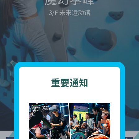
3/F 未来运动馆
重要通知