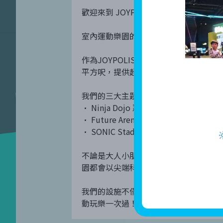
歡迎來到 JOYPOLIS SPORTS HONG K
室內運動樂園的全新體驗
作為JOYPOLIS SPORTS 品牌的首座海
平方呎，提供超過數十種令人興奮的運
我們的三大主題區域包括：
• Ninja Dojo 忍者道場：挑戰你
• Future Arena 未來運動館：創
• SONIC Stadium 超音鼠競技
不論是大人小朋友、家庭朋友，拍拖聚
園都會以尖端科技及互動設施帶給你無
我們的設施不僅趣味十足，更能讓你流汗健身
動玩樂一次過！」 的超動感體驗！