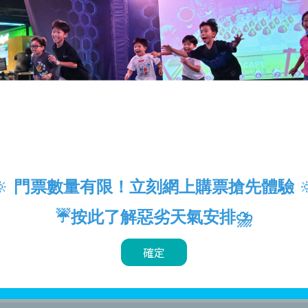
ONG！
外
運動樂園，JOYPOLIS SPORTS HONG KONG 坐落於
動和玩樂設施，為你帶來全新的互動運動體驗。
的靈活性與技能，感受忍者訓練的刺激；
新且充滿未來感的互動運動體驗；
場：以超音鼠為主題，帶來活力四射的沉浸式競技活動。
門票數量有限！立刻網上購票搶先體驗
🔆

會，還是熱愛運動健康的你們，都能在這裡找到快樂與活力！無
☔
按此了解
惡劣天氣安排
⛈️
比的歡樂與汗水，讓每位訪客都能感受運動與娛樂的雙重魅力，
確定
，在歡樂中享受運動的樂趣。快來探索 JOYPOLIS SPORTS 