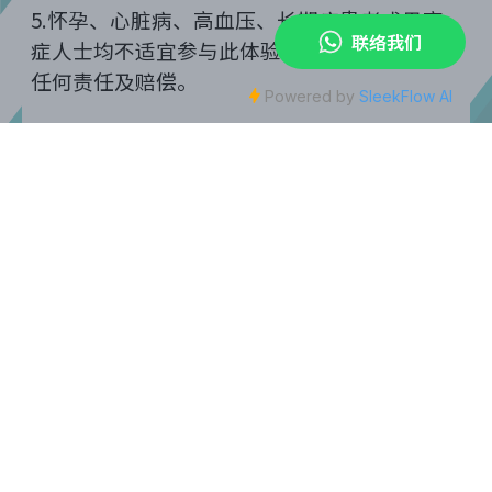
5.
怀孕、心脏病、高血压、长期病患者或畏高
症人士均不适宜参与此体验。本公司将不承担
任何责任及赔偿。
< 返回
JOYPOLIS SPORTS HONG KONG :
SONIC Stadium Hong Kong :
私隐条例
|
免责声明
|
樂園條款及館內規則
JP超動感世界
香港九龙城启德体育园运动健康中心G楼至四楼
电邮地址: hello@hk-joypolis-sports.com
Whatsapp: (852) 6683 7186