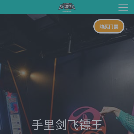
购买门票
手里剑飞镖王