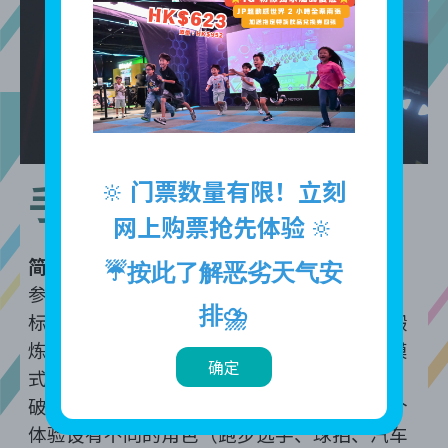
手里剑飞镖王
🔆
门票数量有限！立刻
网上购票抢先体验
🔆
简介
☔按此了解恶劣天气安
参与者使用如忍者手里剑的菱形飞镖投向目
排
⛈️
标，模拟忍者的飞镖技能，精准命中目标以锻
炼手眼协调和反应速度。可以选择不同体验模
确定
式，尝试另类飞镖玩法，例如“目标击
破”、“阵地夺取”等古代元素的模式。每个
体验设有不同的角色（跑步选手、球拍、汽车