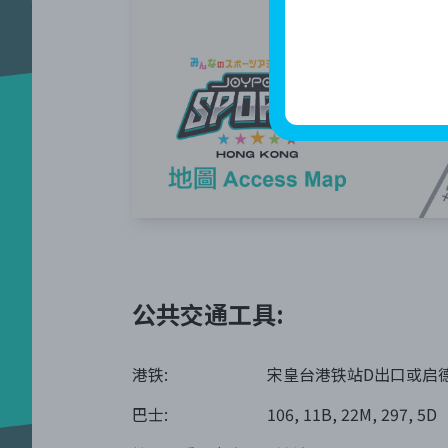
公共交通工具:
港铁:
宋皇台港铁站D出口或启
巴士:
106, 11B, 22M, 297, 5D