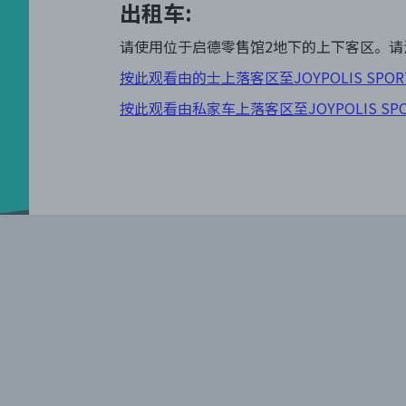
出租车
:
请使用位于启德零售馆2地下的上下客区。请
按此观看由的士上落客区至JOYPOLIS SPORT
按此观看由私家车上落客区至JOYPOLIS SPO