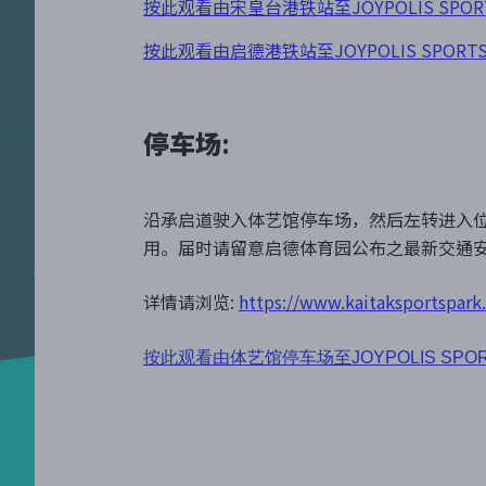
按此观看由宋皇台港铁站至JOYPOLIS SPORT
按此观看由启德港铁站至JOYPOLIS SPORTS
停车场
:
沿承启道驶入体艺馆停车场，然后左转进入位
用。届时请留意启德体育园公布之最新交
通
详情请浏览:
https://www.kaitaksportspark
按此观看由体艺馆停车场至JOYPOLIS SPOR