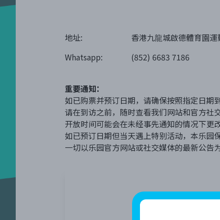
地址:
香港九⿓城啟德體育園運
Whatsapp:
(852) 6683 7186
重要通知：
如已购票并预订日期，请确保按照指定日期
请在到访之前，随时查看我们网站和官方社
开放时间可能会在未经事先通知的情况下更
如已预订日期但当天遇上特别活动，本乐园
一切以乐园官方网站或社交媒体的最新公告