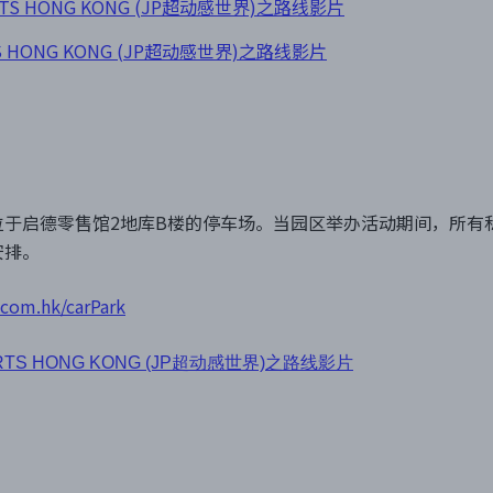
S HONG KONG (JP超动感世界)之路线影片
 HONG KONG (JP超动感世界)之路线影片
于启德零售馆2地库B楼的停车场。当园区举办活动期间，所有
安排。
.com.hk/carPark
TS HONG KONG (JP超动感世界)之路线影片